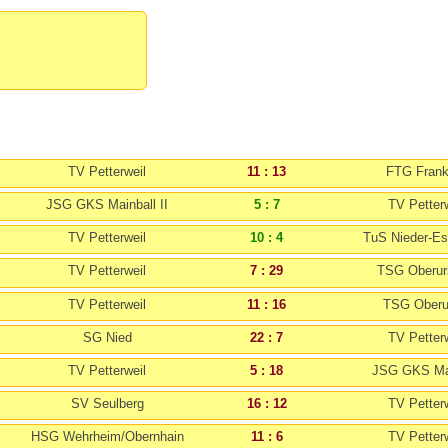
TV Petterweil
11 : 13
FTG Frank
JSG GKS Mainball II
5 : 7
TV Petterw
TV Petterweil
10 : 4
TuS Nieder-E
TV Petterweil
7 : 29
TSG Oberurs
TV Petterweil
11 : 16
TSG Oberu
SG Nied
22 : 7
TV Petterw
TV Petterweil
5 : 18
JSG GKS Mai
SV Seulberg
16 : 12
TV Petterw
HSG Wehrheim/Obernhain
11 : 6
TV Petterw