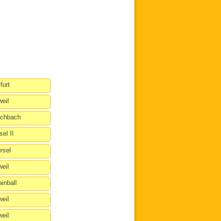
furt
eil
schbach
el II
rsel
eil
nball
eil
eil