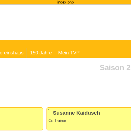
index.php
ereinshaus
150 Jahre
Mein TVP
Saison 2
Susanne Kaidusch
Co-Trainer