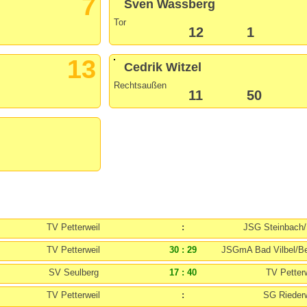
7
Sven Wassberg
Tor
12
1
13
Cedrik Witzel
Rechtsaußen
11
50
TV Petterweil
:
JSG Steinbach/
TV Petterweil
30 : 29
JSGmA Bad Vilbel/B
SV Seulberg
17 : 40
TV Petterw
TV Petterweil
:
SG Rieder