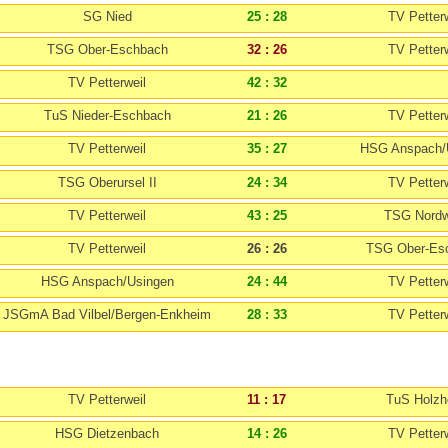
SG Nied
25 : 28
TV Petterw
TSG Ober-Eschbach
32 : 26
TV Petterw
TV Petterweil
42 : 32
TuS Nieder-Eschbach
21 : 26
TV Petterw
TV Petterweil
35 : 27
HSG Anspach/
TSG Oberursel II
24 : 34
TV Petterw
TV Petterweil
43 : 25
TSG Nordw
TV Petterweil
26 : 26
TSG Ober-Es
HSG Anspach/Usingen
24 : 44
TV Petterw
JSGmA Bad Vilbel/Bergen-Enkheim
28 : 33
TV Petterw
TV Petterweil
11 : 17
TuS Holzh
HSG Dietzenbach
14 : 26
TV Petterw