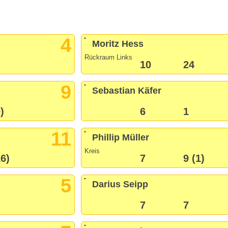
4
Moritz Hess
Rückraum Links
10
24
9
Sebastian Käfer
)
6
1
11
Phillip Müller
Kreis
16)
7
9 (1)
5
Darius Seipp
7
7