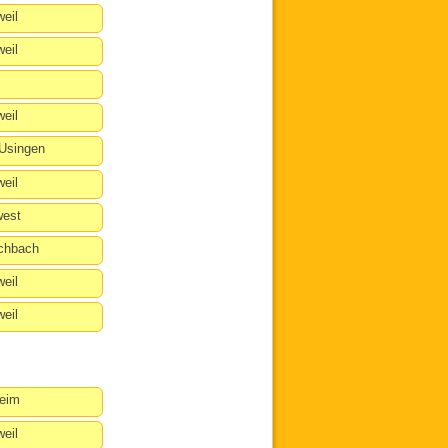
eil
eil
eil
Usingen
eil
est
chbach
eil
eil
eim
eil