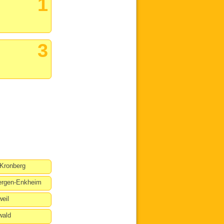
1
3
Kronberg
ergen-Enkheim
eil
wald