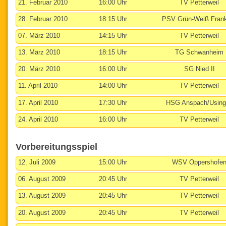
21. Februar 2010
16:00 Uhr
TV Petterweil
28. Februar 2010
18:15 Uhr
PSV Grün-Weiß Frank
07. März 2010
14:15 Uhr
TV Petterweil
13. März 2010
18:15 Uhr
TG Schwanheim
20. März 2010
16:00 Uhr
SG Nied II
11. April 2010
14:00 Uhr
TV Petterweil
17. April 2010
17:30 Uhr
HSG Anspach/Using
24. April 2010
16:00 Uhr
TV Petterweil
Vorbereitungsspiel
12. Juli 2009
15:00 Uhr
WSV Oppershofe
06. August 2009
20:45 Uhr
TV Petterweil
13. August 2009
20:45 Uhr
TV Petterweil
20. August 2009
20:45 Uhr
TV Petterweil