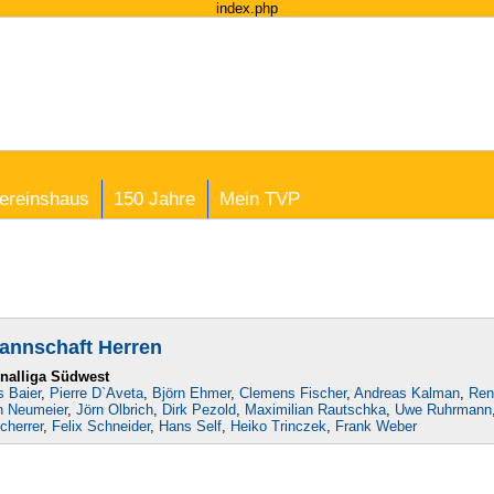
index.php
ereinshaus
150 Jahre
Mein TVP
Mannschaft Herren
nalliga Südwest
s Baier
,
Pierre D`Aveta
,
Björn Ehmer
,
Clemens Fischer
,
Andreas Kalman
,
Ren
n Neumeier
,
Jörn Olbrich
,
Dirk Pezold
,
Maximilian Rautschka
,
Uwe Ruhrmann
cherrer
,
Felix Schneider
,
Hans Self
,
Heiko Trinczek
,
Frank Weber