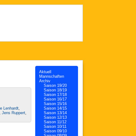
Aktuell
Mannschaften
Archiv
Saison 19/20
Saison 18/19
Saison 17/18
Saison 16/17
Saison 15/16
e Lenhardt
,
Saison 14/15
,
Jens Ruppert
,
Saison 13/14
Saison 12/13
Saison 11/12
Saison 10/11
Saison 09/10
Saison 08/09