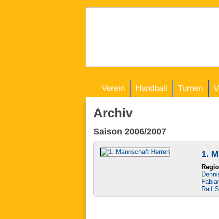
Verein
Handball
Turnen
V
Archiv
Saison 2006/2007
1. 
Regio
Denni
Fabia
Ralf S