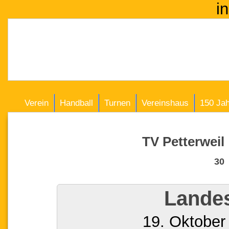
i
Verein
Handball
Turnen
Vereinshaus
150 Ja
TV Petterweil
30
Landes
19. Oktober