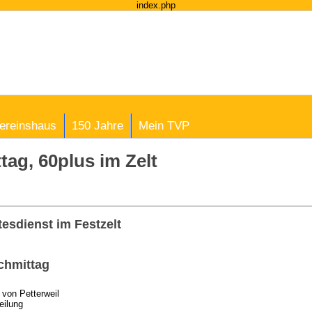
index.php
ereinshaus
150 Jahre
Mein TVP
ag, 60plus im Zelt
esdienst im Festzelt
achmittag
 von Petterweil
eilung