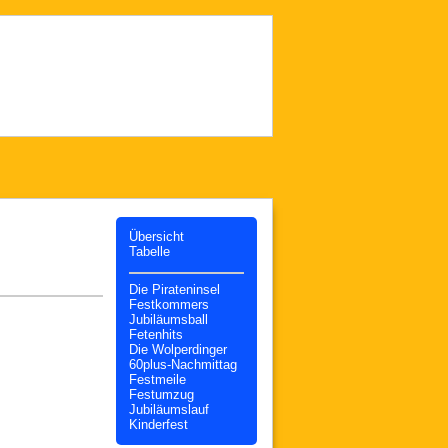
Übersicht
Tabelle
Die Pirateninsel
Festkommers
Jubiläumsball
Fetenhits
Die Wolperdinger
60plus-Nachmittag
Festmeile
Festumzug
Jubiläumslauf
Kinderfest